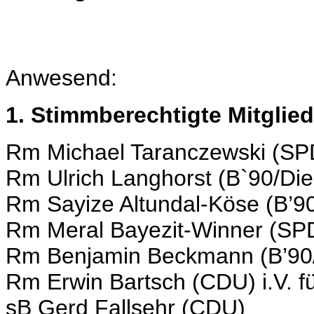
Anwesend:
1. Stimmberechtigte Mitglied
Rm Michael Taranczewski (SP
Rm Ulrich Langhorst (B`90/Di
Rm Sayize Altundal-Köse (B’9
Rm Meral Bayezit-Winner (SP
Rm Benjamin Beckmann (B’90
Rm Erwin Bartsch (CDU) i.V. 
sB Gerd Fallsehr (CDU)