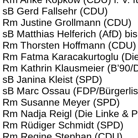
sB Gerd Fallsehr (CDU)
Rm Justine Grollmann (CDU)
sB Matthias Helferich (AfD) bi
Rm Thorsten Hoffmann (CDU) 
Rm Fatma Karacakurtoglu (Die
Rm Kathrin Klausmeier (B’90/
sB Janina Kleist (SPD)
sB Marc Ossau (FDP/Bürgerlist
Rm Susanne Meyer (SPD)
Rm Nadja Reigl (Die Linke & P
Rm Rüdiger Schmidt (SPD)
Rm Regine Stephan (CDU)