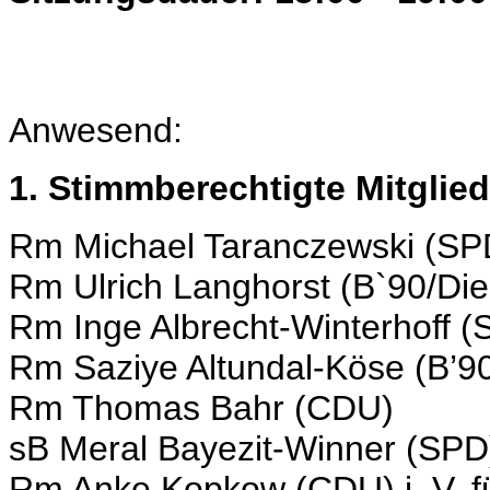
Anwesend:
1. Stimmberechtigte Mitglied
Rm Michael Taranczewski (SP
Rm Ulrich Langhorst (B`90/Die
Rm Inge Albrecht-Winterhoff (
Rm Saziye Altundal-Köse (B’9
Rm Thomas Bahr (CDU)
sB Meral Bayezit-Winner (SPD)
Rm Anke Kopkow (CDU) i. V. 