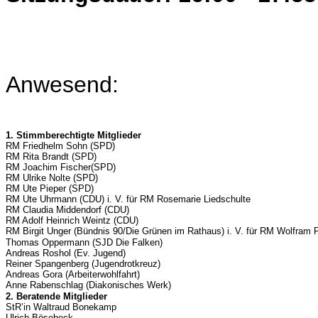
Anwesend:
1. Stimmberechtigte Mitglieder
RM Friedhelm Sohn (SPD)
RM Rita Brandt (SPD)
RM Joachim Fischer(SPD)
RM Ulrike Nolte (SPD)
RM Ute Pieper (SPD)
RM Ute Uhrmann (CDU) i. V. für RM Rosemarie Liedschulte
RM Claudia Middendorf (CDU)
RM Adolf Heinrich Weintz (CDU)
RM Birgit Unger (Bündnis 90/Die Grünen im Rathaus) i. V. für RM Wolfram F
Thomas Oppermann (SJD Die Falken)
Andreas Roshol (Ev. Jugend)
Reiner Spangenberg (Jugendrotkreuz)
Andreas Gora (Arbeiterwohlfahrt)
Anne Rabenschlag (Diakonisches Werk)
2. Beratende Mitglieder
StR’in Waltraud Bonekamp
Ulrich Bösebeck