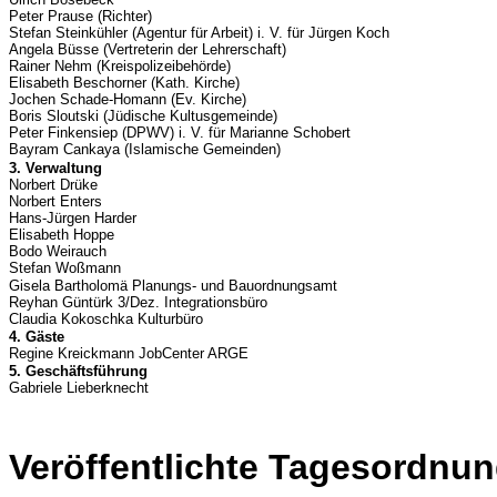
Peter Prause (Richter)
Stefan Steinkühler (Agentur für Arbeit) i. V. für Jürgen Koch
Angela Büsse (Vertreterin der Lehrerschaft)
Rainer Nehm (Kreispolizeibehörde)
Elisabeth Beschorner (Kath. Kirche)
Jochen Schade-Homann (Ev. Kirche)
Boris Sloutski (Jüdische Kultusgemeinde)
Peter Finkensiep (DPWV) i. V. für Marianne Schobert
Bayram Cankaya (Islamische Gemeinden)
3. Verwaltung
Norbert Drüke
Norbert Enters
Hans-Jürgen Harder
Elisabeth Hoppe
Bodo Weirauch
Stefan Woßmann
Gisela Bartholomä Planungs- und Bauordnungsamt
Reyhan Güntürk 3/Dez. Integrationsbüro
Claudia Kokoschka Kulturbüro
4. Gäste
Regine Kreickmann JobCenter ARGE
5. Geschäftsführung
Gabriele Lieberknecht
Veröffentlichte Tagesordnun