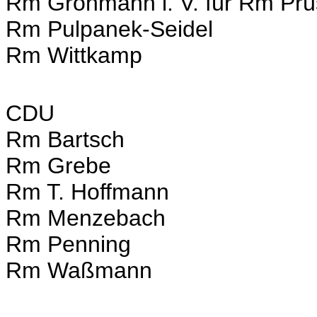
Rm Grohmann i. V. für Rm Pr
Rm Pulpanek-Seidel
Rm Wittkamp
CDU
Rm Bartsch
Rm Grebe
Rm T. Hoffmann
Rm Menzebach
Rm Penning
Rm Waßmann