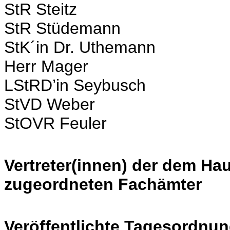
StR Steitz
StR Stüdemann
StK´in Dr. Uthemann
Herr Mager
LStRD’in Seybusch
StVD Weber
StOVR Feuler
Vertreter(innen) der dem H
zugeordneten Fachämter
Veröffentlichte Tagesordnun