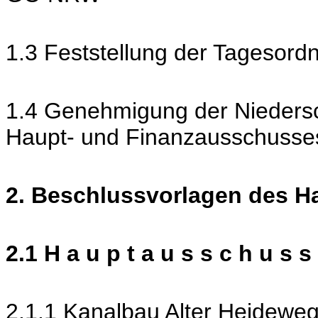
1.3 Feststellung der Tagesord
1.4 Genehmigung der Niedersch
Haupt- und Finanzausschusse
2. Beschlussvorlagen des H
2.1 H a u p t a u s s c h u s s 
2.1.1 Kanalbau Alter Heideweg