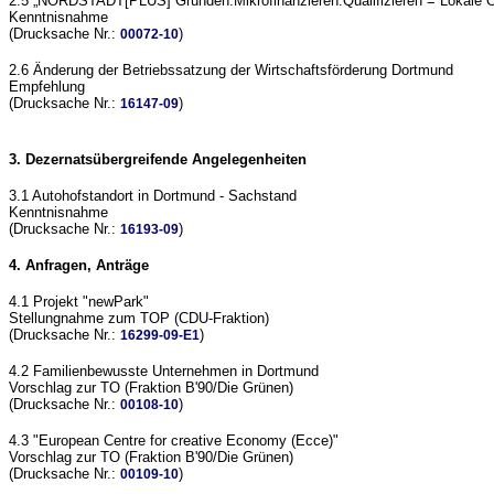
2.5 „NORDSTADT[PLUS] Gründen.Mikrofinanzieren.Qualifizieren = Lokale Ö
Kenntnisnahme
(Drucksache Nr.:
)
00072-10
2.6 Änderung der Betriebssatzung der Wirtschaftsförderung Dortmund
Empfehlung
(Drucksache Nr.:
)
16147-09
3. Dezernatsübergreifende Angelegenheiten
3.1 Autohofstandort in Dortmund - Sachstand
Kenntnisnahme
(Drucksache Nr.:
)
16193-09
4. Anfragen, Anträge
4.1 Projekt "newPark"
Stellungnahme zum TOP (CDU-Fraktion)
(Drucksache Nr.:
)
16299-09-E1
4.2 Familienbewusste Unternehmen in Dortmund
Vorschlag zur TO (Fraktion B'90/Die Grünen)
(Drucksache Nr.:
)
00108-10
4.3 "European Centre for creative Economy (Ecce)"
Vorschlag zur TO (Fraktion B'90/Die Grünen)
(Drucksache Nr.:
)
00109-10