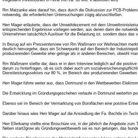
Rm Matzanke wies darauf hin, dass durch die Diskussion zur PCB-Problemat
notwendig, die erforderlichen Untersuchungen zügig abzuschließen.
Herr Mager erläuterte, dass der Umweltdezernent mit dem Umweltministerium
entsprechenden Ergebnisse vorliegen werden, aus denen dann die notwendi
Unternehmen tatsächlich Auslöser für die Belastung ist, sondern dass das v
In Bezug auf ein Presseinterview von Rm Waßmann vor Weihnachten merkte
deutlich hervorgehe, dass ein Schwerpunkt auf den Bereich der Industriepoliti
produzierenden Gewerbe eher gelinge als in anderen Bereichen, obwohl ma
Rm Waßmann stellte dar, dass er in dem Interview lediglich auf die positive
darum zu hinterfragen, ob es sich dabei auch um sozialversicherungspflich
Dienstleistungssektors nur 80 %, im Bereich des produzierenden Gewerbes 
Herr Mager führte weiter aus, dass Dortmund in den Wettbewerben Elektromob
Die Entwicklung im Gründungsgeschehen verlaufe in Dortmund weiterhin pos
Ebenso sei im Bereich der Vermarktung von Büroflächen eine positive Entw
Darüber hinaus wies Herr Mager auf die Ansiedlung der Fa. Bechtle im Techn
Herr Ellerkamp stellte eine Broschüre vor, in der jährlich die Angebote z
Neben start2grow als Gründungswettbewerb sei es nun gelungen, das bundes