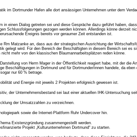
ik im Dortmunder Hafen alle dort ansässigen Unternehmen unter dem Verdacht
 in einen Dialog getreten sei und diese Gespräche dazu geführt haben, dass
gen Schlussfolgerungen gezogen werden können. Allerdings könne derzeit ni
erursachende Ereignis bereits vor geraumer Zeit entstanden ist.
 Rm Matzanke an, dass aus der strategischen Ausrichtung der Wirtschaftsf
k gelegt wird. Für den Bereich der Beschäftigten in diesem Bereich sei es sich
n nicht mehr von den klassischen Blaumannarbeitsplätzen reden könne.
 Darstellung von Herrn Mager in der Öffentlichkeit reagiert habe, mit der die 
tige Beschäftigungen in Dortmund und für Dortmunder/innen handele, da eben 
sogar nur 60 % betrage.
ilität und Energie mit jeweils 2 Projekten erfolgreich gewesen ist.
itiv, der Unternehmensbestand sei laut einer aktuellen IHK-Untersuchung se
icklung der Umsatzzahlen zu verzeichnen.
ologiepark sowie die Internet-Plattform Ruhr Undercover hin.
um Thema Existenzgründung zusammengestellt werden.
finanzierte Projekt „Kulturunternehmen Dortmund“ zu starten.