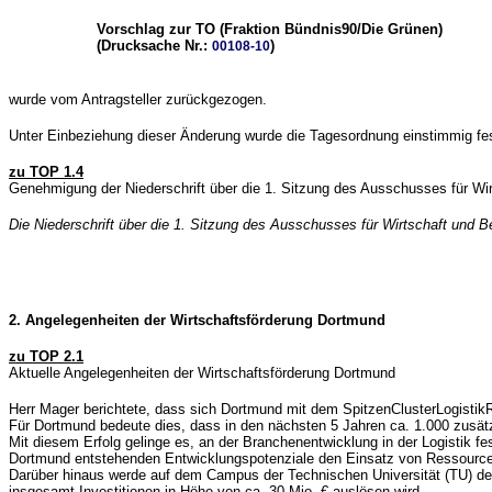
Vorschlag zur TO (Fraktion Bündnis90/Die Grünen)
(Drucksache Nr.:
)
00108-10
wurde vom Antragsteller zurückgezogen.
Unter Einbeziehung dieser Änderung wurde die Tagesordnung einstimmig fest
zu TOP 1.4
Genehmigung der Niederschrift über die 1. Sitzung des Ausschusses für Wi
Die Niederschrift über die 1. Sitzung des Ausschusses für Wirtschaft und
2. Angelegenheiten der Wirtschaftsförderung Dortmund
zu TOP 2.1
Aktuelle Angelegenheiten der Wirtschaftsförderung Dortmund
Herr Mager berichtete, dass sich Dortmund mit dem SpitzenClusterLogisti
Für Dortmund bedeute dies, dass in den nächsten 5 Jahren ca. 1.000 zusätz
Mit diesem Erfolg gelinge es, an der Branchenentwicklung in der Logistik fe
Dortmund entstehenden Entwicklungspotenziale den Einsatz von Ressource
Darüber hinaus werde auf dem Campus der Technischen Universität (TU) de
insgesamt Investitionen in Höhe von ca. 30 Mio. € auslösen wird.