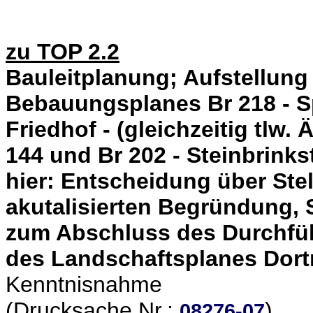
zu TOP 2.2
Bauleitplanung; Aufstellun
Bebauungsplanes Br 218 - S
Friedhof - (gleichzeitig tl
144 und Br 202 - Steinbrinks
hier: Entscheidung über St
akutalisierten Begründung,
zum Abschluss des Durchfüh
des Landschaftsplanes Dor
Kenntnisnahme
(Drucksache Nr.:
)
08276-07