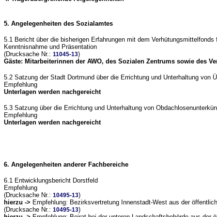
5. Angelegenheiten des Sozialamtes
5.1 Bericht über die bisherigen Erfahrungen mit dem Verhütungsmittelfonds
Kenntnisnahme und Präsentation
(Drucksache Nr.:
)
11045-13
Gäste: Mitarbeiterinnen der AWO, des Sozialen Zentrums sowie des Ve
5.2 Satzung der Stadt Dortmund über die Errichtung und Unterhaltung v
Empfehlung
Unterlagen werden nachgereicht
5.3 Satzung über die Errichtung und Unterhaltung von Obdachlosenunterkü
Empfehlung
Unterlagen werden nachgereicht
6. Angelegenheiten anderer Fachbereiche
6.1 Entwicklungsbericht Dorstfeld
Empfehlung
(Drucksache Nr.:
)
10495-13
hierzu ->
Empfehlung: Bezirksvertretung Innenstadt-West aus der öffentli
(Drucksache Nr.:
)
10495-13
hierzu ->
Empfehlung: Beirat bei der unteren Landschaftsbehörde aus der ö