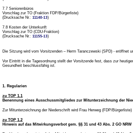
7.7 Seniorenbüros
Vorschlag zur TO (Fraktion FDP/Bürgerliste)
(Drucksache Nr.:
)
11140-13
7.8 Kosten der Unterkunft
Vorschlag zur TO (CDU-Fraktion)
(Drucksache Nr.:
)
11155-13
Die Sitzung wird vom Vorsitzenden – Herrn Taranczewski (SPD) - eröffnet un
Vor Eintritt in die Tagesordnung stellt der Vorsitzende fest, dass zur heu
Gesundheit beschlussfähig ist.
1. Regularien
zu TOP 1.1
Benennung eines Ausschussmitgliedes zur Mitunterzeichnung der Nied
Zur Mitunterzeichnung der Niederschrift wird Frau Herweg (FDP/Bürgerliste)
zu TOP 1.2
Hinweis auf das Mitwirkungsverbot gem. §§ 31 und 43 Abs. 2 GO NRW