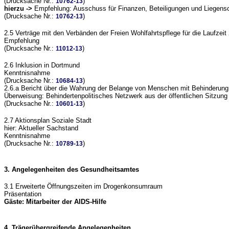
(Drucksache Nr.:
)
10762-13
hierzu ->
Empfehlung: Ausschuss für Finanzen, Beteiligungen und Liegensc
(Drucksache Nr.:
)
10762-13
2.5 Verträge mit den Verbänden der Freien Wohlfahrtspflege für die Laufzeit
Empfehlung
(Drucksache Nr.:
)
11012-13
2.6 Inklusion in Dortmund
Kenntnisnahme
(Drucksache Nr.:
)
10684-13
2.6.a Bericht über die Wahrung der Belange von Menschen mit Behinderung
Überweisung: Behindertenpolitisches Netzwerk aus der öffentlichen Sitzun
(Drucksache Nr.:
)
10601-13
2.7 Aktionsplan Soziale Stadt
hier: Aktueller Sachstand
Kenntnisnahme
(Drucksache Nr.:
)
10789-13
3. Angelegenheiten des Gesundheitsamtes
3.1 Erweiterte Öffnungszeiten im Drogenkonsumraum
Präsentation
Gäste: Mitarbeiter der AIDS-Hilfe
4. Trägerübergreifende Angelegenheiten