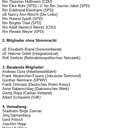
Rm Thorsten Hoffmann (CDU)
Rm Elke Rohr (SPD) i.V. für Rm Jasmin Jäkel (SPD)
Rm Edeltraud Kleinhans (SPD)
sB Nancy Ann Ritschl (Die Linke)
Rm Roland Spieß (SPD)
Rm Brigitte Thiel (SPD)
Rm Adolf Heinrich Weintz (CDU)
Rm Renate Weyer (SPD)
2. Mitglieder ohne Stimmrecht:
sE Elisabeth Brand (Seniorenbeirat)
sE Hakime Göleli (Integrationsrat)
Rolf Steltzer (Behindertenpolitisches Netzwerk)
3. Beratende Mitglieder:
Andreas Gora (Arbeiterwohlfahrt)
Frank Neukirchen-Füsers (Jobcenter Dortmund)
Gunther Niermann (DPWV)
Frank Ortmann (Deutsches Rotes Kreuz)
Anne Rabenschlag (Diakonisches Werk)
Georg Rupa (Caritas-Verband)
Albert Schauerte (VdK)
4. Verwaltung:
Stadträtin Birgit Zoerner
Jörg Dannenberg
Gerd Fritsch
Joachim Hopp