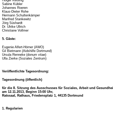
Holger Keßling
Sabine Kübler
Johannes Roeren
Klaus-Dieter Rohe
Hermann Schultenkämper
Manfred Stankewitz
Jörg Süshardt
Dr. Ulrike Ullrich
Christiane Vollmer
5. Gäste:
Eugenie Alfert-Hörner (AWO)
Gil Bietmann (Aidshilfe Dortmund)
Ursula Renneke (donum vitae)
Ulla Zierke (Soziales Zentrum)
Veröffentlichte Tagesordnung:
Tagesordnung (öffentlich)
für die 8. Sitzung des Ausschusses für Soziales, Arbeit und Gesundhei
am 12.11.2013, Beginn 15:00 Uhr,
Ratssaal, Rathaus, Friedensplatz 1, 44135 Dortmund
1. Regularien