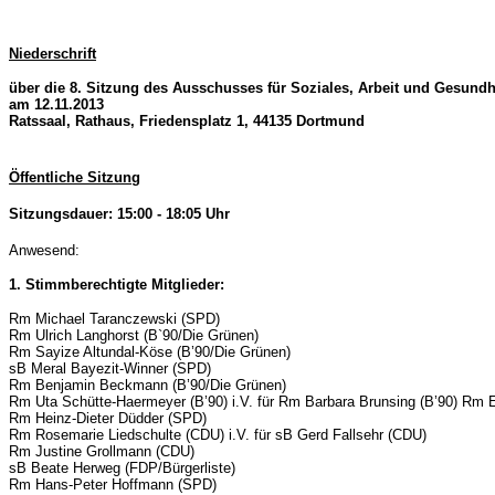
Niederschrift
über die 8. Sitzung des Ausschusses für Soziales, Arbeit und Gesundh
am 12.11.2013
Ratssaal, Rathaus, Friedensplatz 1, 44135 Dortmund
Öffentliche Sitzung
Sitzungsdauer: 15:00 - 18:05 Uhr
Anwesend:
1. Stimmberechtigte Mitglieder:
Rm Michael Taranczewski (SPD)
Rm Ulrich Langhorst (B`90/Die Grünen)
Rm Sayize Altundal-Köse (B’90/Die Grünen)
sB Meral Bayezit-Winner (SPD)
Rm Benjamin Beckmann (B’90/Die Grünen)
Rm Uta Schütte-Haermeyer (B’90) i.V. für Rm Barbara Brunsing (B’90) Rm
Rm Heinz-Dieter Düdder (SPD)
Rm Rosemarie Liedschulte (CDU) i.V. für sB Gerd Fallsehr (CDU)
Rm Justine Grollmann (CDU)
sB Beate Herweg (FDP/Bürgerliste)
Rm Hans-Peter Hoffmann (SPD)