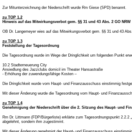
Zur Mitunterzeichnung der Niederschrift wurde Rm Giese (SPD) benannt.
zu TOP 1.2
Hinweis auf das Mitwirkungsverbot gem. §§ 31 und 43 Abs. 2 GO NRW
OB Dr. Langemeyer wies auf das Mitwirkungsverbot gem. §§ 31 und 43 Abs. 2
zu TOP 1.3
Feststellung der Tagesordnung
Die Tagesordnung wurde im Wege der Dringlichkeit um folgenden Punkt erwe
10.2 Stadterneuerung City
Ansiedlung des Jazzclubs domicil im Theater Hansastraße
- Erhöhung der zuwendungsfähige Kosten –
Die Dringlichkeit wurde vom Haupt- und Finanzausschuss einstimmig festges
Mit dieser Änderung wurde die Tagesordnung vom Haupt- und Finanzausschu
zu TOP 1.4
Genehmigung der Niederschrift über die 2. Sitzung des Haupt- und F
Rm Dr. Littmann (FDP/Bürgerliste) erklärte zum Tagesordnungspunkt 2.2.2
abgelehnt, sondern ihm zugestimmt.
Mit dieser Änderung genehmigt der Haupt- und Finanzausschuss einstimmig 