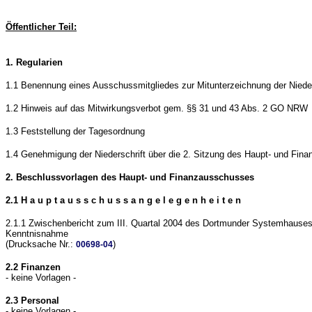
Öffentlicher Teil:
1. Regularien
1.1 Benennung eines Ausschussmitgliedes zur Mitunterzeichnung der Nieder
1.2 Hinweis auf das Mitwirkungsverbot gem. §§ 31 und 43 Abs. 2 GO NRW
1.3 Feststellung der Tagesordnung
1.4 Genehmigung der Niederschrift über die 2. Sitzung des Haupt- und Fi
2. Beschlussvorlagen des Haupt- und Finanzausschusses
2.1 H a u p t a u s s c h u s s a n g e l e g e n h e i t e n
2.1.1 Zwischenbericht zum III. Quartal 2004 des Dortmunder Systemhauses
Kenntnisnahme
(Drucksache Nr.:
)
00698-04
2.2 Finanzen
- keine Vorlagen -
2.3 Personal
- keine Vorlagen -