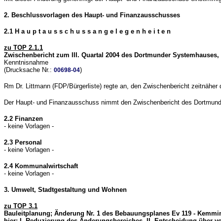
2. Beschlussvorlagen des Haupt- und Finanzausschusses
2.1 H a u p t a u s s c h u s s a n g e l e g e n h e i t e n
zu TOP 2.1.1
Zwischenbericht zum III. Quartal 2004 des Dortmunder Systemhauses,
Kenntnisnahme
(Drucksache Nr.:
)
00698-04
Rm Dr. Littmann (FDP/Bürgerliste) regte an, den Zwischenbericht zeitnäher
Der Haupt- und Finanzausschuss nimmt den Zwischenbericht des Dortmunder
2.2 Finanzen
- keine Vorlagen -
2.3 Personal
- keine Vorlagen -
2.4 Kommunalwirtschaft
- keine Vorlagen -
3. Umwelt, Stadtgestaltung und Wohnen
zu TOP 3.1
Bauleitplanung; Änderung Nr. 1 des Bebauungsplanes Ev 119 - Kemmin
hier: I. Reduzierung des Änderungsbereiches, II. Entscheidung über v