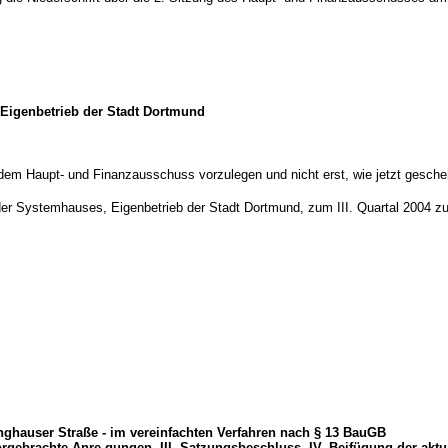
 Eigenbetrieb der Stadt Dortmund
 dem Haupt- und Finanzausschuss vorzulegen und nicht erst, wie jetzt gesch
 Systemhauses, Eigenbetrieb der Stadt Dortmund, zum III. Quartal 2004 zu
ghauser Straße - im vereinfachten Verfahren nach § 13 BauGB
orgebrachte Anre-gungen, III. Satzungsbeschluss, IV. Beifügung der aktu