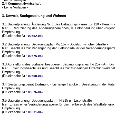
2.4 Kommunalwirtschaft
- keine Vorlagen -
3. Umwelt, Stadtgestaltung und Wohnen
3.1 Bauleitplanung; Änderung Nr. 1 des Bebauungsplanes Ev 119 - Kemmin
hier: I. Reduzierung des Änderungsbereiches, II. Entscheidung über vorgeb
Empfehlung
(Drucksache Nr.:
)
00552-04
3.2 Bauleitplanung; Bebauungsplan Mg 157 - Bodelschwingher Straße -
hier: Beschluss zur Verlängerung der Geltungsdauer der Veränderungssperre
Empfehlung
(Drucksache Nr.:
)
00575-04
3.3 Aufstellung des vorhabenbezogenen Bebauungsplanes Hö 257 - Am Gri
hier: Einleitungsbeschluss und Beschluss zur frühzeitigen Öffentlichkeitsbe
Empfehlung
(Drucksache Nr.:
)
00608-04
3.4 Gestaltungsbeirat Dortmund - bisherige Tätigkeit, Besetzung in der Rat
Empfehlung
(Drucksache Nr.:
)
00676-04
3.5 Bauleitplanung; Bebauungsplan In N 215 n - Eisenstraße -
hier: Erlass einer Veränderungssperre für den Teilbereich des Westfalene
Empfehlung
(Drucksache Nr.:
)
00631-04