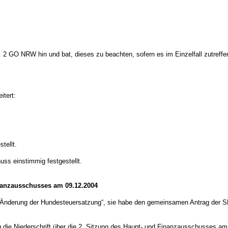
 GO NRW hin und bat, dieses zu beachten, sofern es im Einzelfall zutreffen
itert:
tellt.
ss einstimmig festgestellt.
inanzausschusses am 09.12.2004
 „Änderung der Hundesteuersatzung“, sie habe den gemeinsamen Antrag der S
die Niederschrift über die 2. Sitzung des Haupt- und Finanzausschusses am