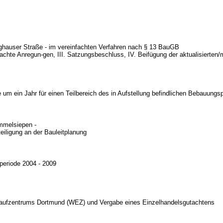
ghauser Straße - im vereinfachten Verfahren nach § 13 BauGB
rachte Anregun-gen, III. Satzungsbeschluss, IV. Beifügung der aktualisierten
 um ein Jahr für einen Teilbereich des in Aufstellung befindlichen Bebauung
mmelsiepen -
teiligung an der Bauleitplanung
speriode 2004 - 2009
inkaufzentrums Dortmund (WEZ) und Vergabe eines Einzelhandelsgutachtens