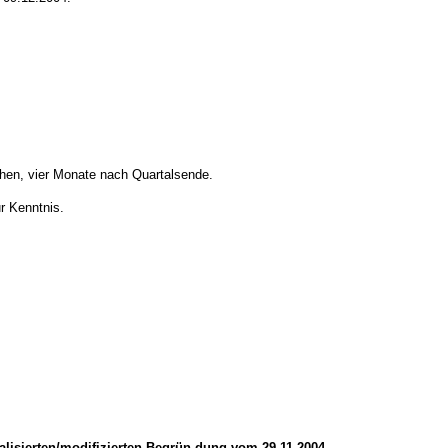
ehen, vier Monate nach Quartalsende.
r Kenntnis.
alisierten/modifizierten Begrün-dung vom 29.11.2004