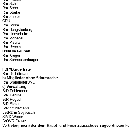
Rm Schilf
Rm Sohn
Rm Starke
Rm Zupfer
CDU
Rm Böhm
Rm Hengstenberg
Rm Liedschulte
Rm Monegel
Rm Pisula
Rm Reppin
B90/Die Grünen
Rm Krüger
Rm Schneckenburger
FDP/Bürgerliste
Rm Dr. Littmann
b) Mitglieder ohne Stimmrecht:
Rm BranghoferDVU
c) Verwaltung
StD Fehlemann
StK Pehlke
StR Pogadl
StR Sierau
StR Stüdemann
LStRD’in Seybusch
StVD Weber
StOVR Feuler
Vertreter(innen) der dem Haupt- und Finanzausschuss zugeordneten F