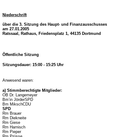
Niederschrift
über die 3. Sitzung des Haupt- und Finanzausschusses
am 27.01.2005
Ratssaal, Rathaus, Friedensplatz 1, 44135 Dortmund
Öffentliche Sitzung
Sitzungsdauer: 15:00 - 15:25 Uhr
Anwesend waren:
a) Stimmberechtigte Mitglieder:
OB Dr. Langemeyer
Bm’in JörderSPD
Bm MikschCDU
SPD
Rm Brauer
Rm Diekneite
Rm Giese
Rm Harnisch
Rm Pieper
Rm Prüsse