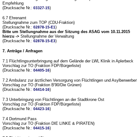
Empfehlung
(Drucksache Nr.:
)
03327-15
6.7 Ehrenamt
Stellungnahme zum TOP (CDU-Fraktion)
(Drucksache Nr.:
)
02878-15-E1
Bitte um Stellungnahme aus der Sitzung des ASAG vom 10.11.2015
hierzu ->
Stellungnahme der Verwaltung
(Drucksache Nr.:
)
02878-15-E3
7. Anträge / Anfragen
7.1 Flüchtlingsunterbringung auf dem Gelände der LWL Klinik in Aplerbeck
Vorschlag zur TO (Fraktion FDP/Bürgerliste)
(Drucksache Nr.:
)
04405-16
7.2 Ambulanz zur ärztlichen Versorgung von Flüchtlingen und Asylberwerber
Vorschlag zur TO (Fraktion B'90/Die Grünen)
(Drucksache Nr.:
)
04414-16
7.3 Unterbringung von Flüchtlingen an der Stadtkrone Ost
Vorschlag zur TO (Fraktion FDP/Bürgerliste)
(Drucksache Nr.:
)
04423-16
7.4 Dortmund Pass
Vorschlag zur TO (Fraktion DIE LINKE & PIRATEN)
(Drucksache Nr.:
)
04415-16