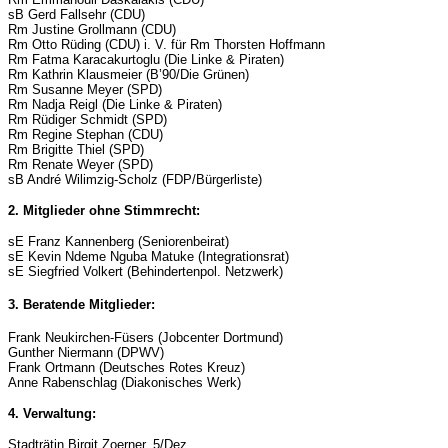
sB Gerd Fallsehr (CDU)
Rm Justine Grollmann (CDU)
Rm Otto Rüding (CDU) i. V. für Rm Thorsten Hoffmann
Rm Fatma Karacakurtoglu (Die Linke & Piraten)
Rm Kathrin Klausmeier (B’90/Die Grünen)
Rm Susanne Meyer (SPD)
Rm Nadja Reigl (Die Linke & Piraten)
Rm Rüdiger Schmidt (SPD)
Rm Regine Stephan (CDU)
Rm Brigitte Thiel (SPD)
Rm Renate Weyer (SPD)
sB André Wilimzig-Scholz (FDP/Bürgerliste)
2. Mitglieder ohne Stimmrecht:
sE Franz Kannenberg (Seniorenbeirat)
sE Kevin Ndeme Nguba Matuke (Integrationsrat)
sE Siegfried Volkert (Behindertenpol. Netzwerk)
3. Beratende Mitglieder:
Frank Neukirchen-Füsers (Jobcenter Dortmund)
Gunther Niermann (DPWV)
Frank Ortmann (Deutsches Rotes Kreuz)
Anne Rabenschlag (Diakonisches Werk)
4. Verwaltung:
Stadträtin Birgit Zoerner, 5/Dez