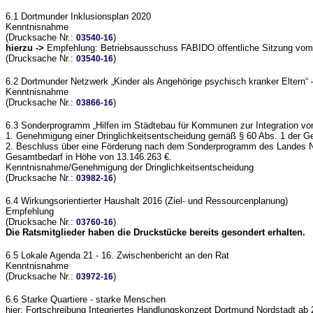
6.1 Dortmunder Inklusionsplan 2020
Kenntnisnahme
(Drucksache Nr.:
)
03540-16
hierzu ->
Empfehlung: Betriebsausschuss FABIDO öffentliche Sitzung vom
(Drucksache Nr.:
)
03540-16
6.2 Dortmunder Netzwerk „Kinder als Angehörige psychisch kranker Eltern
Kenntnisnahme
(Drucksache Nr.:
)
03866-16
6.3 Sonderprogramm „Hilfen im Städtebau für Kommunen zur Integration von
1. Genehmigung einer Dringlichkeitsentscheidung gemäß § 60 Abs. 1 de
2. Beschluss über eine Förderung nach dem Sonderprogramm des Landes NRW
Gesamtbedarf in Höhe von 13.146.263 €.
Kenntnisnahme/Genehmigung der Dringlichkeitsentscheidung
(Drucksache Nr.:
)
03982-16
6.4 Wirkungsorientierter Haushalt 2016 (Ziel- und Ressourcenplanung)
Empfehlung
(Drucksache Nr.:
)
03760-16
Die Ratsmitglieder haben die Druckstücke bereits gesondert erhalten.
6.5 Lokale Agenda 21 - 16. Zwischenbericht an den Rat
Kenntnisnahme
(Drucksache Nr.:
)
03972-16
6.6 Starke Quartiere - starke Menschen
hier: Fortschreibung Integriertes Handlungskonzept Dortmund Nordstadt ab