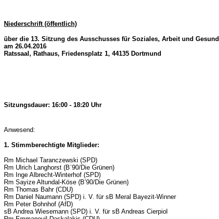
Niederschrift (öffentlich)
über die 13. Sitzung des Ausschusses für Soziales, Arbeit und Gesund
am 26.04.2016
Ratssaal, Rathaus, Friedensplatz 1, 44135 Dortmund
Sitzungsdauer: 16:00 - 18:20 Uhr
Anwesend:
1. Stimmberechtigte Mitglieder:
Rm Michael Taranczewski (SPD)
Rm Ulrich Langhorst (B`90/Die Grünen)
Rm Inge Albrecht-Winterhof (SPD)
Rm Sayize Altundal-Köse (B’90/Die Grünen)
Rm Thomas Bahr (CDU)
Rm Daniel Naumann (SPD) i. V. für sB Meral Bayezit-Winner
Rm Peter Bohnhof (AfD)
sB Andrea Wiesemann (SPD) i. V. für sB Andreas Cierpiol
Rm Emmanouil Daskalakis (CDU)