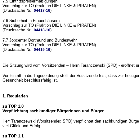
7.5 Eintrittspreisermäßigungen
Vorschlag zur TO (Fraktion DIE LINKE & PIRATEN)
(Drucksache Nr.:
)
04417-16
7.6 Sicherheit in Frauenhäusern
Vorschlag zur TO (Fraktion DIE LINKE & PIRATEN)
(Drucksache Nr.:
)
04418-16
7.7 Jobcenter Dortmund und Bundeswehr
Vorschlag zur TO (Fraktion DIE LINKE & PIRATEN)
(Drucksache Nr.:
)
04419-16
Die Sitzung wird vom Vorsitzenden – Herrn Taranczewski (SPD) - eröffnet un
Vor Eintritt in die Tagesordnung stellt der Vorsitzende fest, dass zur heu
Gesundheit beschlussfähig ist.
1. Regularien
zu TOP 1.0
Verpflichtung sachkundiger Bürgerinnen und Bürger
Herr Taranczewski (Vorsitzender, SPD) verpflichtet den sachkundigen Bür
viel Glück und Erfolg.
zu TOP 1.1