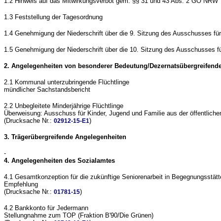
1.2 Hinweis auf das Mitwirkungsverbot gem. §§ 31 und 43 Abs. 2 GO NRW
1.3 Feststellung der Tagesordnung
1.4 Genehmigung der Niederschrift über die 9. Sitzung des Ausschusses fü
1.5 Genehmigung der Niederschrift über die 10. Sitzung des Ausschusses f
2. Angelegenheiten von besonderer Bedeutung/Dezernatsübergreifend
2.1 Kommunal unterzubringende Flüchtlinge
mündlicher Sachstandsbericht
2.2 Unbegleitete Minderjährige Flüchtlinge
Überweisung: Ausschuss für Kinder, Jugend und Familie aus der öffentlich
(Drucksache Nr.:
)
02912-15-E1
3. Trägerübergreifende Angelegenheiten
-
4. Angelegenheiten des Sozialamtes
4.1 Gesamtkonzeption für die zukünftige Seniorenarbeit in Begegnungsstätt
Empfehlung
(Drucksache Nr.:
)
01781-15
4.2 Bankkonto für Jedermann
Stellungnahme zum TOP (Fraktion B'90/Die Grünen)