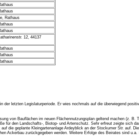
Rathaus
Rathaus
de, Rathaus
Rathaus
Rathaus
tharinenstr. 12, 44137
Rathaus
Rathaus
Rathaus
 in der letzten Legislaturperiode. Er wies nochmals auf die überwiegend positiv
eisung von Bauflächen im neuen Flächennutzungsplan geltend machen (z. B. T
aße für den Landschafts-, Biotop- und Artenschutz. Sehr erfreut zeigte sich 
 auf die geplante Kleingartenanlage Ardeyblick an der Stockumer Str. auf. D
en Ackerbau zurückgegeben werden. Weitere Erfolge des Beirates sind u.a.