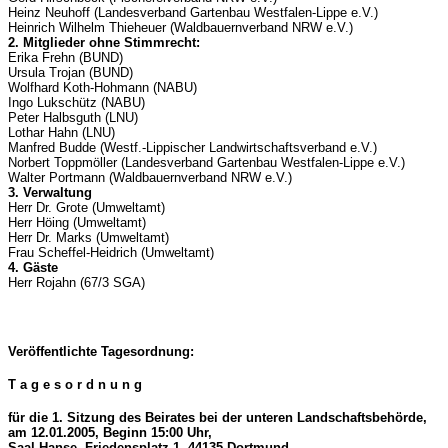
Heinz Neuhoff (Landesverband Gartenbau Westfalen-Lippe e.V.)
Heinrich Wilhelm Thieheuer (Waldbauernverband NRW e.V.)
2. Mitglieder ohne Stimmrecht:
Erika Frehn (BUND)
Ursula Trojan (BUND)
Wolfhard Koth-Hohmann (NABU)
Ingo Lukschütz (NABU)
Peter Halbsguth (LNU)
Lothar Hahn (LNU)
Manfred Budde (Westf.-Lippischer Landwirtschaftsverband e.V.)
Norbert Toppmöller (Landesverband Gartenbau Westfalen-Lippe e.V.)
Walter Portmann (Waldbauernverband NRW e.V.)
3. Verwaltung
Herr Dr. Grote (Umweltamt)
Herr Höing (Umweltamt)
Herr Dr. Marks (Umweltamt)
Frau Scheffel-Heidrich (Umweltamt)
4. Gäste
Herr Rojahn (67/3 SGA)
Veröffentlichte Tagesordnung:
T a g e s o r d n u n g
für die 1. Sitzung des Beirates bei der unteren Landschaftsbehörde,
am 12.01.2005, Beginn 15:00 Uhr,
Saal Hanse, Friedensplatz 1, 44135 Dortmund