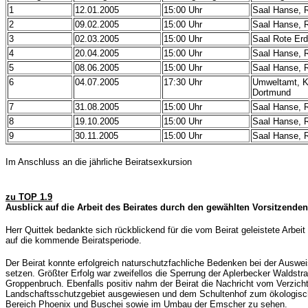
1
12.01.2005
15:00 Uhr
Saal Hanse, 
2
09.02.2005
15:00 Uhr
Saal Hanse, 
3
02.03.2005
15:00 Uhr
Saal Rote Er
4
20.04.2005
15:00 Uhr
Saal Hanse, 
5
08.06.2005
15:00 Uhr
Saal Hanse, 
6
04.07.2005
17:30 Uhr
Umweltamt, Ka
Dortmund
7
31.08.2005
15:00 Uhr
Saal Hanse, 
8
19.10.2005
15:00 Uhr
Saal Hanse, 
9
30.11.2005
15:00 Uhr
Saal Hanse, 
Im Anschluss an die jährliche Beiratsexkursion
zu TOP 1.9
Ausblick auf die Arbeit des Beirates durch den gewählten Vorsitzenden
Herr Quittek bedankte sich rückblickend für die vom Beirat geleistete Arbeit
auf die kommende Beiratsperiode.
Der Beirat konnte erfolgreich naturschutzfachliche Bedenken bei der Ausw
setzen. Größter Erfolg war zweifellos die Sperrung der Aplerbecker Waldstr
Groppenbruch. Ebenfalls positiv nahm der Beirat die Nachricht vom Verzicht
Landschaftsschutzgebiet ausgewiesen und dem Schultenhof zum ökologisch
Bereich Phoenix und Buschei sowie im Umbau der Emscher zu sehen.