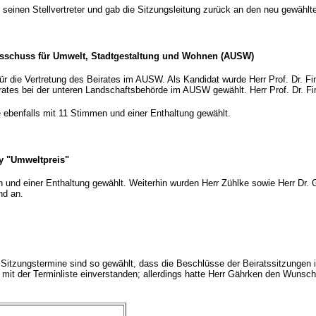
einen Stellvertreter und gab die Sitzungsleitung zurück an den neu gewählte
 Ausschuss für Umwelt, Stadtgestaltung und Wohnen (AUSW)
ür die Vertretung des Beirates im AUSW. Als Kandidat wurde Herr Prof. Dr. Fi
rates bei der unteren Landschaftsbehörde im AUSW gewählt. Herr Prof. Dr. F
e ebenfalls mit 11 Stimmen und einer Enthaltung gewählt.
ry "Umweltpreis"
n und einer Enthaltung gewählt. Weiterhin wurden Herr Zühlke sowie Herr Dr.
nd an.
Sitzungstermine sind so gewählt, dass die Beschlüsse der Beiratssitzungen
 mit der Terminliste einverstanden; allerdings hatte Herr Gährken den Wunsc