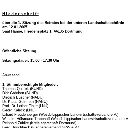
N i e d e r s c h r i f t
über die 1. Sitzung des Beirates bei der unteren Landschaftsbehörde
am 12.01.2005
Saal Hanse, Friedensplatz 1, 44135 Dortmund
Öffentliche Sitzung
Sitzungsdauer: 15:00 - 17:30 Uhr
Anwesend:
1. Stimmberechtigte Mitglieder:
Thomas Quittek (BUND)
Dirk Gährken (BUND)
Dietrich Büscher (NABU)
Dr. Klaus Gelmroth (NABU)
Prof. Dr. Lothar Finke (LNU)
Georg Kaleck (LNU)
Erhard Freudenberger (Westf.-Lippischer Landwirtschaftsverband e.V.)
Wilhelm Hülsmann-Trapphoff (Westf.-Lippischer Landwirtschaftsverband e.V
Reinhold Zühlke (Kreisjägerschaft Dortmund)
Gerd Hirschbeck (Fischereiverband NRW e.V.)