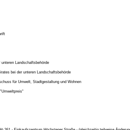
ift
er unteren Landschaftsbehörde
irates bei der unteren Landschaftsbehörde
Ausschuss für Umwelt, Stadtgestaltung und Wohnen
y "Umweltpreis"
ö 261 - Einkaufszentrum Höchstener Straße - (gleichzeitig teilweise Änder