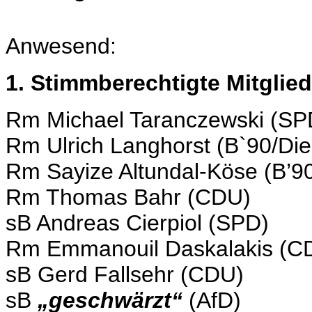
Anwesend:
1. Stimmberechtigte Mitglied
Rm Michael Taranczewski (SP
Rm Ulrich Langhorst (B`90/Di
Rm Sayize Altundal-Köse (B’9
Rm Thomas Bahr (CDU)
sB Andreas Cierpiol (SPD)
Rm Emmanouil Daskalakis (C
sB Gerd Fallsehr (CDU)
sB
„geschwärzt“
(AfD)