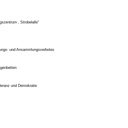
szentrum , Strobelalle"
ltungs- und Ansammlungsverbotes
agenbetten
oleranz und Demokratie