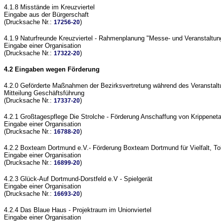
4.1.8 Misstände im Kreuzviertel
Eingabe aus der Bürgerschaft
(Drucksache Nr.:
)
17256-20
4.1.9 Naturfreunde Kreuzviertel - Rahmenplanung "Messe- und Veranstaltung
Eingabe einer Organisation
(Drucksache Nr.:
)
17322-20
4.2 Eingaben wegen Förderung
4.2.0 Geförderte Maßnahmen der Bezirksvertretung während des Veransta
Mitteilung Geschäftsführung
(Drucksache Nr.:
)
17337-20
4.2.1 Großtagespflege Die Strolche - Förderung Anschaffung von Krippenet
Eingabe einer Organisation
(Drucksache Nr.:
)
16788-20
4.2.2 Boxteam Dortmund e.V.- Förderung Boxteam Dortmund für Vielfalt, T
Eingabe einer Organisation
(Drucksache Nr.:
)
16899-20
4.2.3 Glück-Auf Dortmund-Dorstfeld e.V - Spielgerät
Eingabe einer Organisation
(Drucksache Nr.:
)
16693-20
4.2.4 Das Blaue Haus - Projektraum im Unionviertel
Eingabe einer Organisation