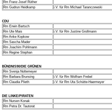
Rm Franz-Josef Rüther
Rm Gudrun Heidkamp
i.V. für Rm Michael Taranczewski
CDU
Rm Erwin Bartsch
Rm Ute Mais
i.V. für Rm Justine Grollmann
Rm Anke Kopkow
Rm Sascha Mader
Rm Joachim Pohlmann
Rm Regine Stephan
BÜNDNIS90/DIE GRÜNEN
Rm Svenja Noltemeyer
Rm Barbara Brunsing
i.V. für Rm Wolfram Frebel
Rm Claudia Plieth
i.V. für Rm Uta Schütte-Haermeyer
DIE LINKE/PIRATEN
Rm Nursen Konak
Rm Petra Dr. Tautorat