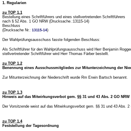
1. Regularien
zu TOP 1.1
Bestellung eines Schriftführers und eines stellvertretenden Schriftführers
nach § 52 Abs. 1 GO NRW (Drucksache.:13115-14)
Beschluss
(Drucksache Nr.:
)
13115-14
Der Wahlprüfungsausschuss fasste folgenden Beschluss:
Als Schriftführer für den Wahlprüfungsausschuss wird Herr Benjamin Rogge
stellvertretender Schriftführer wird Herr Thomas Färber bestellt.
zu TOP 1.2
Benennung eines Ausschussmitgliedes zur Mitunterzeichnung der Nied
Zur Mitunterzeichnung der Niederschrift wurde Rm Erwin Bartsch benannt.
zu TOP 1.3
Hinweis auf das Mitwirkungsverbot gem. §§ 31 und 43 Abs. 2 GO NRW
Der Vorsitzende weist auf das Mitwirkungsverbot gem. §§ 31 und 43 Abs. 2 G
zu TOP 1.4
Feststellung der Tagesordnung