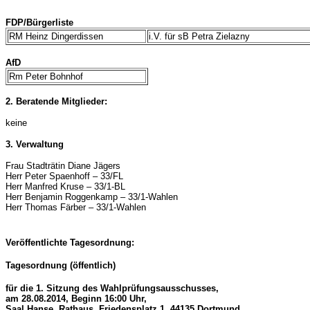
FDP/Bürgerliste
RM Heinz Dingerdissen
i.V. für sB Petra Zielazny
AfD
Rm Peter Bohnhof
2. Beratende Mitglieder:
keine
3. Verwaltung
Frau Stadträtin Diane Jägers
Herr Peter Spaenhoff – 33/FL
Herr Manfred Kruse – 33/1-BL
Herr Benjamin Roggenkamp – 33/1-Wahlen
Herr Thomas Färber – 33/1-Wahlen
Veröffentlichte Tagesordnung:
Tagesordnung (öffentlich)
für die 1. Sitzung des Wahlprüfungsausschusses,
am 28.08.2014, Beginn 16:00 Uhr,
Saal Hanse, Rathaus, Friedensplatz 1, 44135 Dortmund