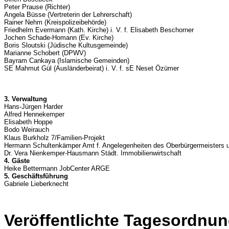
Peter Prause (Richter)
Angela Büsse (Vertreterin der Lehrerschaft)
Rainer Nehm (Kreispolizeibehörde)
Friedhelm Evermann (Kath. Kirche) i. V. f. Elisabeth Beschorner
Jochen Schade-Homann (Ev. Kirche)
Boris Sloutski (Jüdische Kultusgemeinde)
Marianne Schobert (DPWV)
Bayram Cankaya (Islamische Gemeinden)
SE Mahmut Gül (Ausländerbeirat) i. V. f. sE Neset Özümer
3. Verwaltung
Hans-Jürgen Harder
Alfred Hennekemper
Elisabeth Hoppe
Bodo Weirauch
Klaus Burkholz 7/Familien-Projekt
Hermann Schultenkämper Amt f. Angelegenheiten des Oberbürgermeisters 
Dr. Vera Nienkemper-Hausmann Städt. Immobilienwirtschaft
4. Gäste
Heike Bettermann JobCenter ARGE
5. Geschäftsführung
Gabriele Lieberknecht
Veröffentlichte Tagesordnun