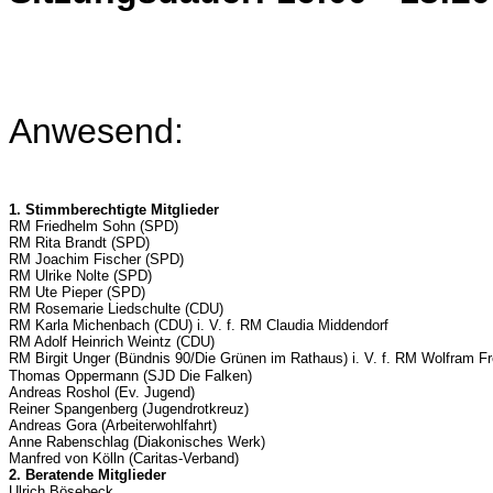
Anwesend:
1. Stimmberechtigte Mitglieder
RM Friedhelm Sohn (SPD)
RM Rita Brandt (SPD)
RM Joachim Fischer (SPD)
RM Ulrike Nolte (SPD)
RM Ute Pieper (SPD)
RM Rosemarie Liedschulte (CDU)
RM Karla Michenbach (CDU) i. V. f. RM Claudia Middendorf
RM Adolf Heinrich Weintz (CDU)
RM Birgit Unger (Bündnis 90/Die Grünen im Rathaus) i. V. f. RM Wolfram Fr
Thomas Oppermann (SJD Die Falken)
Andreas Roshol (Ev. Jugend)
Reiner Spangenberg (Jugendrotkreuz)
Andreas Gora (Arbeiterwohlfahrt)
Anne Rabenschlag (Diakonisches Werk)
Manfred von Kölln (Caritas-Verband)
2. Beratende Mitglieder
Ulrich Bösebeck