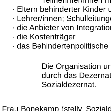
Teilnehmer/innen m
·
Eltern behinderter Kinder 
·
Lehrer/innen; Schulleitun
·
die Anbieter von Integratio
·
die Kostenträger
·
das Behindertenpolitische
Die Organisation u
durch das Dezernat
Sozialdezernat.
Frau Bonekamp (stellv. Soziald