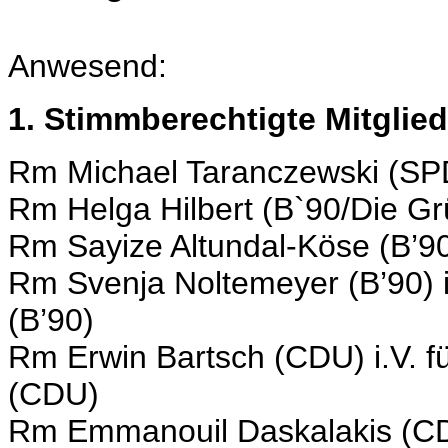
Anwesend:
1. Stimmberechtigte Mitglied
Rm Michael Taranczewski (SP
Rm Helga Hilbert (B`90/Die G
Rm Sayize Altundal-Köse (B’9
Rm Svenja Noltemeyer (B’90) 
(B’90)
Rm Erwin Bartsch (CDU) i.V. f
(CDU)
Rm Emmanouil Daskalakis (C