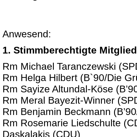
Anwesend:
1. Stimmberechtigte Mitglied
Rm Michael Taranczewski (SP
Rm Helga Hilbert (B`90/Die G
Rm Sayize Altundal-Köse (B’9
Rm Meral Bayezit-Winner (SP
Rm Benjamin Beckmann (B’90
Rm Rosemarie Liedschulte (CD
Daskalakis (CDU)