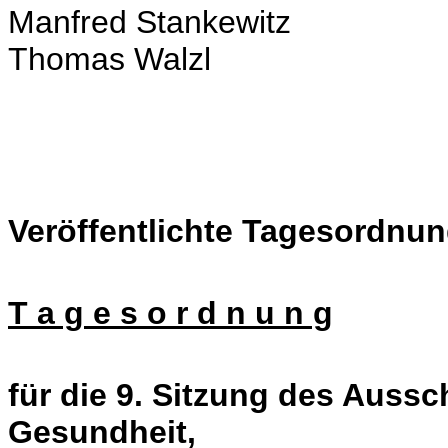
Manfred Stankewitz
Thomas Walzl
Veröffentlichte Tagesordnun
T a g e s o r d n u n g
für die 9. Sitzung des Aussc
Gesundheit,