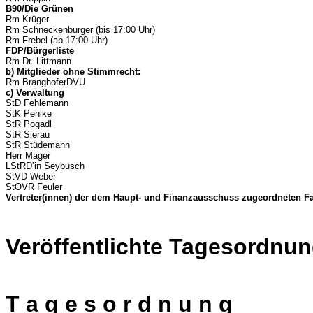
B90/Die Grünen
Rm Krüger
Rm Schneckenburger (bis 17:00 Uhr)
Rm Frebel (ab 17:00 Uhr)
FDP/Bürgerliste
Rm Dr. Littmann
b) Mitglieder ohne Stimmrecht:
Rm BranghoferDVU
c) Verwaltung
StD Fehlemann
StK Pehlke
StR Pogadl
StR Sierau
StR Stüdemann
Herr Mager
LStRD’in Seybusch
StVD Weber
StOVR Feuler
Vertreter(innen) der dem Haupt- und Finanzausschuss zugeordneten F
Veröffentlichte Tagesordnun
T a g e s o r d n u n g