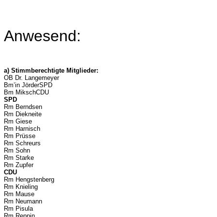
Anwesend:
a) Stimmberechtigte Mitglieder:
OB Dr. Langemeyer
Bm’in JörderSPD
Bm MikschCDU
SPD
Rm Berndsen
Rm Diekneite
Rm Giese
Rm Harnisch
Rm Prüsse
Rm Schreurs
Rm Sohn
Rm Starke
Rm Zupfer
CDU
Rm Hengstenberg
Rm Knieling
Rm Mause
Rm Neumann
Rm Pisula
Rm Reppin