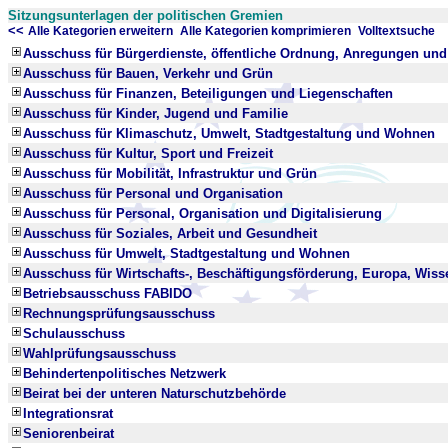
Sitzungsunterlagen der politischen Gremien
<<
x
x
Alle Kategorien erweitern
Alle Kategorien komprimieren
Volltextsuche
Ausschuss für Bürgerdienste, öffentliche Ordnung, Anregungen un
Ausschuss für Bauen, Verkehr und Grün
Ausschuss für Finanzen, Beteiligungen und Liegenschaften
Ausschuss für Kinder, Jugend und Familie
Ausschuss für Klimaschutz, Umwelt, Stadtgestaltung und Wohnen
Ausschuss für Kultur, Sport und Freizeit
Ausschuss für Mobilität, Infrastruktur und Grün
Ausschuss für Personal und Organisation
Ausschuss für Personal, Organisation und Digitalisierung
Ausschuss für Soziales, Arbeit und Gesundheit
Ausschuss für Umwelt, Stadtgestaltung und Wohnen
Ausschuss für Wirtschafts-, Beschäftigungsförderung, Europa, Wis
Betriebsausschuss FABIDO
Rechnungsprüfungsausschuss
Schulausschuss
Wahlprüfungsausschuss
Behindertenpolitisches Netzwerk
Beirat bei der unteren Naturschutzbehörde
Integrationsrat
Seniorenbeirat