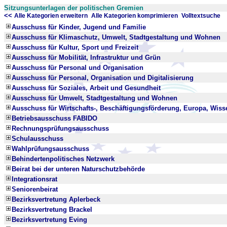
Sitzungsunterlagen der politischen Gremien
<<
x
x
Alle Kategorien erweitern
Alle Kategorien komprimieren
Volltextsuche
Ausschuss für Kinder, Jugend und Familie
Ausschuss für Klimaschutz, Umwelt, Stadtgestaltung und Wohnen
Ausschuss für Kultur, Sport und Freizeit
Ausschuss für Mobilität, Infrastruktur und Grün
Ausschuss für Personal und Organisation
Ausschuss für Personal, Organisation und Digitalisierung
Ausschuss für Soziales, Arbeit und Gesundheit
Ausschuss für Umwelt, Stadtgestaltung und Wohnen
Ausschuss für Wirtschafts-, Beschäftigungsförderung, Europa, Wis
Betriebsausschuss FABIDO
Rechnungsprüfungsausschuss
Schulausschuss
Wahlprüfungsausschuss
Behindertenpolitisches Netzwerk
Beirat bei der unteren Naturschutzbehörde
Integrationsrat
Seniorenbeirat
Bezirksvertretung Aplerbeck
Bezirksvertretung Brackel
Bezirksvertretung Eving