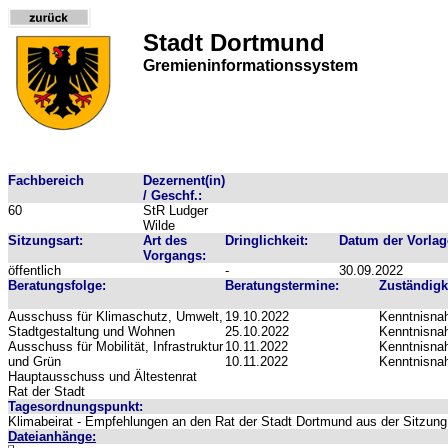
Stadt Dortmund
Gremieninformationssystem
Fachbereich
Dezernent(in)
/ Geschf.:
60
StR Ludger
Wilde
Sitzungsart:
Art des
Dringlichkeit:
Datum der Vorlag
Vorgangs:
öffentlich
-
30.09.2022
Beratungsfolge:
Beratungstermine:
Zuständigk
Ausschuss für Klimaschutz, Umwelt,
19.10.2022
Kenntnisn
Stadtgestaltung und Wohnen
25.10.2022
Kenntnisn
Ausschuss für Mobilität, Infrastruktur
10.11.2022
Kenntnisn
und Grün
10.11.2022
Kenntnisn
Hauptausschuss und Ältestenrat
Rat der Stadt
Tagesordnungspunkt:
Klimabeirat - Empfehlungen an den Rat der Stadt Dortmund aus der Sitzun
Dateianhänge: