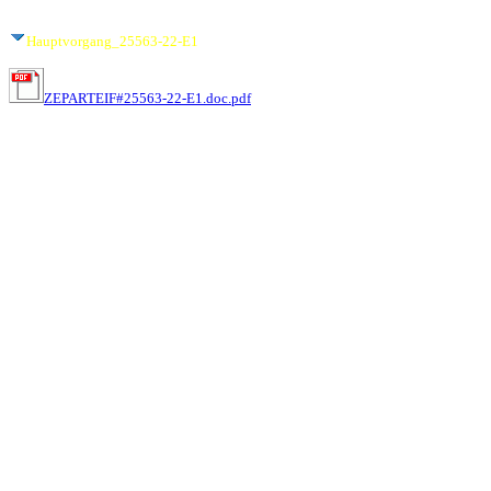
Hauptvorgang_25563-22-E1
ZEPARTEIF#25563-22-E1.doc.pdf