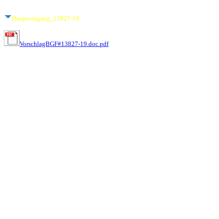
Hauptvorgang_13827-19
VorschlagBGF#13827-19.doc.pdf